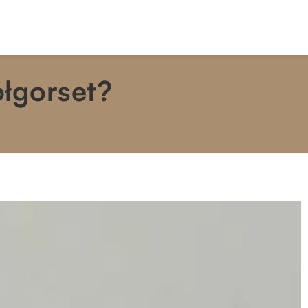
ółgorset?