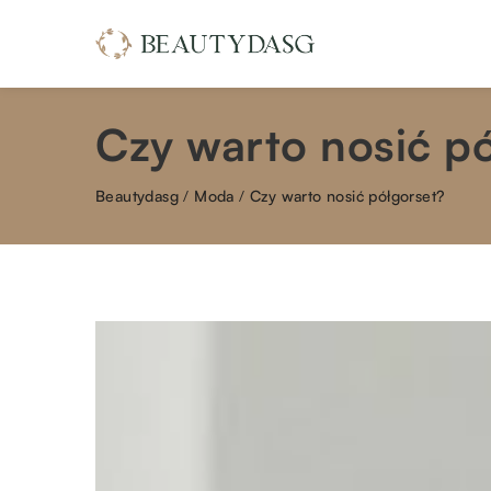
Czy warto nosić p
Beautydasg
/
Moda
/
Czy warto nosić półgorset?