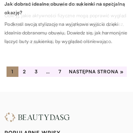
Jak dobrać legginsy ciążowe, pasujące do naszego
Jakie ćwiczenia wspierają zdrowy blask skóry?
Jak dobrać idealne obuwie do sukienki na specjalną
stylu ubierania się?
okazję?
Odkryj, jakie aktywności fizyczne mogą poprawić wygląd
Rozważasz zakup legginsów ciążowych? Oto praktyczne
Twojej skóry, dodając jej naturalnego blasku. Czy wiesz,
Podkreśl swoją stylizację na wyjątkowe wyjście dzięki
wskazówki, które pomogą Ci dopasować idealny model
które ćwiczenia wspomagają krążenie krwi i sprawiają, że
idealnie dobranemu obuwiu. Dowiedz się, jak harmonijnie
do swojego stylu i zapewnią komfort na co dzień.
Twoja cera wygląda zdrowo i promiennie?
łączyć buty z sukienką, by wyglądać olśniewająco.
1
2
3
…
7
NASTĘPNA STRONA »
POPULARNE WPISY