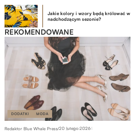
Jakie kolory i wzory będą królować w
nadchodzącym sezonie?
REKOMENDOWANE
BIELIZNA
FITNESS
DODATKI
ZDROWIE
MODA
MODA
8 kwietnia 2024
22 grudnia 2024
20 lutego 2026
Oliwia Nicke
Redaktor Blue Whale Press
Redaktor Blue Whale Press
/
/
/