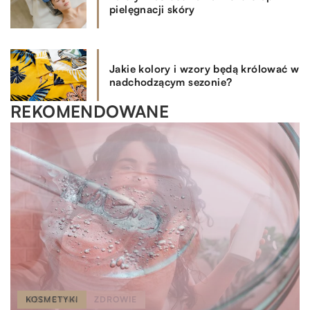
pielęgnacji skóry
Jakie kolory i wzory będą królować w
nadchodzącym sezonie?
REKOMENDOWANE
MEDYCYNA
ZDROWIE
KOSMETYKI
MEDYCYNA
ZDROWIE