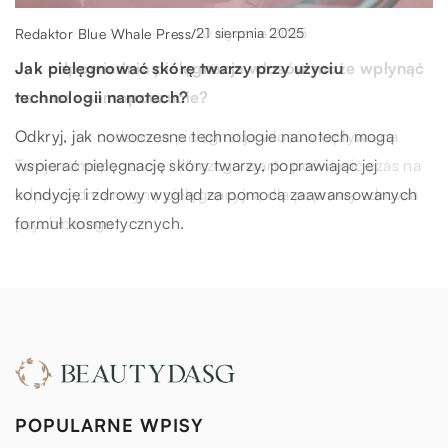
12 września 2023
21 sierpnia 2025
10 stycznia 2025
Marlena Sadowska
/
Redaktor Blue Whale Press
Redaktor Blue Whale Press
/
/
Czy objawy zespołu Aspergera, autyzmu i borderline
Jak pielęgnować skórę twarzy przy użyciu
Jak odpowiednia pielęgnacja włosów może wpłynąć
mogą się przenikać?
technologii nanotech?
na nasze samopoczucie?
Analiza stopnia interakcji objawów zespołu Aspergera,
Odkryj, jak nowoczesne technologie nanotech mogą
Odkryj, jak codzienna pielęgnacja włosów wpływa na
autyzmu i borderline. Odkryj, jak powiązane symptomy
wspierać pielęgnację skóry twarzy, poprawiając jej
Twoje samopoczucie i dlaczego warto poświęcić czas na
mogą wpływać na codzienne życie.
kondycję i zdrowy wygląd za pomocą zaawansowanych
odpowiednią rutynę pielęgnacyjną dla poprawy zdrowia
formuł kosmetycznych.
psychicznego.
POPULARNE WPISY