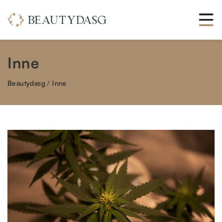
Inne
Beautydasg
/
Inne