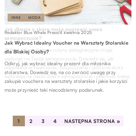
MEDYCYNA
ZDROWIE
INNE
MODA
INNE
MODA
19 września 2024
Rita Krosnowska
/
Jak dbanie o skórę może poprawić nasze
22 listopada 2023
Michalina Szuler
/
4 kwietnia 2025
Redaktor Blue Whale Press
/
samopoczucie?
Czy ubezpieczenie mieszkania od kradzieży jest
Jak Wybrać Idealny Voucher na Warsztaty Stolarskie
Odkryj, jak codzienne rutyny pielęgnacyjne mogą
naprawdę konieczne?
dla Bliskiej Osoby?
wpłynąć na Twoje samopoczucie. Dowiedz się, jak
Przekonaj się, czy ochrona twojego domu poprzez
Odkryj, jak wybrać idealny prezent dla miłośnika
odpowiednie nawilżanie, oczyszczanie i ochrona skóry
ubezpieczenie od kradzieży jest istotna. Poznaj ryzyko,
stolarstwa. Dowiedz się, na co zwrócić uwagę przy
wpływają na nasze dobre samopoczucie i pewność siebie.
sposoby zabezpieczania mieszkań i korzyści z takiego
zakupie vouchera na warsztaty stolarskie i jakie korzyści
ubezpieczenia.
może przynieść taki niecodzienny podarunek.
1
2
3
4
NASTĘPNA STRONA »