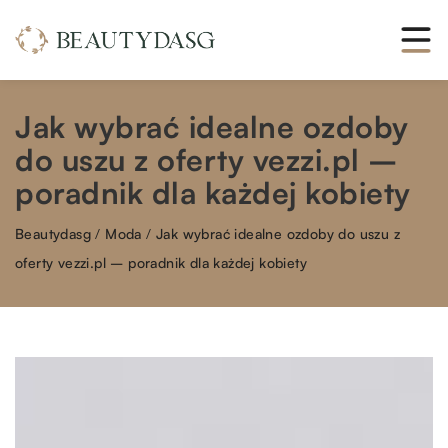
Jak wybrać idealne ozdoby
do uszu z oferty vezzi.pl –
poradnik dla każdej kobiety
Beautydasg
/
Moda
/
Jak wybrać idealne ozdoby do uszu z
oferty vezzi.pl – poradnik dla każdej kobiety