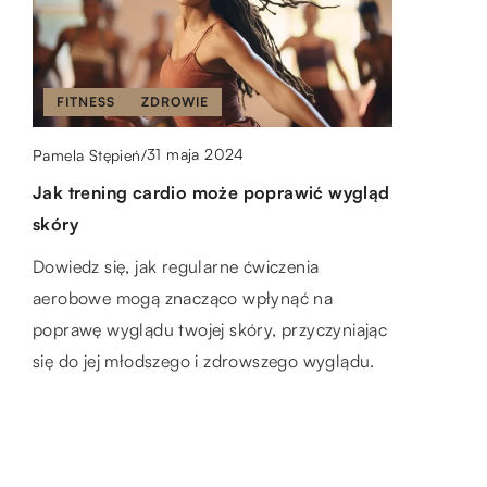
FITNESS
ZDROWIE
MODA
DODATKI
MODA
31 maja 2024
Pamela Stępień
/
Jak trening cardio może poprawić wygląd
23 czerwca 2023
Marlena Sadowska
/
17 lutego 2025
Redaktor Blue Whale Press
/
skóry
Nowoczesne wyposażenie do gabinetu
Jak wybrać idealny złoty łańcuszek na
stomatologicznego
prezent?
Dowiedz się, jak regularne ćwiczenia
aerobowe mogą znacząco wpłynąć na
Nowoczesne wyposażenie gabinetu
Zastanawiasz się, jak wybrać delikatny i
poprawę wyglądu twojej skóry, przyczyniając
stomatologicznego - klucz do skutecznego
elegancki złoty łańcuszek na prezent? Odkryj
się do jej młodszego i zdrowszego wyglądu.
leczenia i zadowolenia pacjentów. Odkryj
kluczowe czynniki, które pomogą Ci dokonać
innowacyjne technologie, które poprawiają
idealnego wyboru, w tym rodzaj złota,
jakość i efektywność usług
długość i styl.
stomatologicznych.