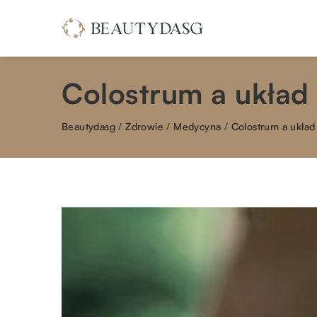
Colostrum a układ
Beautydasg
/
Zdrowie
/
Medycyna
/
Colostrum a układ