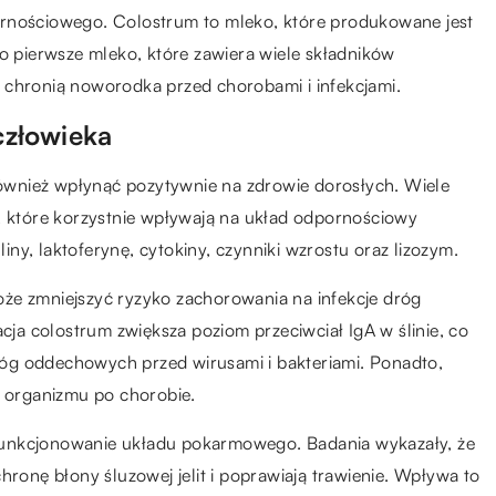
ornościowego. Colostrum to mleko, które produkowane jest
to pierwsze mleko, które zawiera wiele składników
 chronią noworodka przed chorobami i infekcjami.
człowieka
wnież wpłynąć pozytywnie na zdrowie dorosłych. Wiele
i, które korzystnie wpływają na układ odpornościowy
ny, laktoferynę, cytokiny, czynniki wzrostu oraz lizozym.
że zmniejszyć ryzyko zachorowania na infekcje dróg
a colostrum zwiększa poziom przeciwciał IgA w ślinie, co
óg oddechowych przed wirusami i bakteriami. Ponadto,
 organizmu po chorobie.
funkcjonowanie układu pokarmowego. Badania wykazały, że
hronę błony śluzowej jelit i poprawiają trawienie. Wpływa to