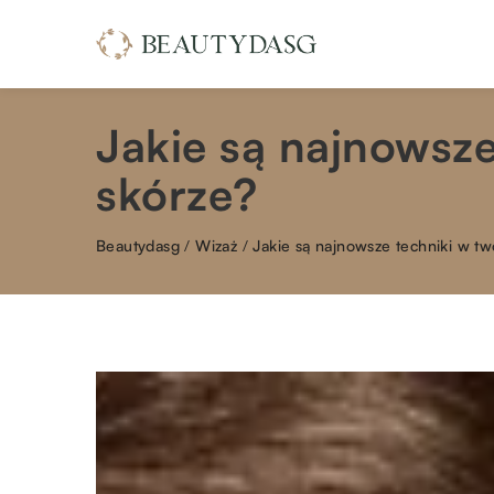
Jakie są najnowsze
skórze?
Beautydasg
/
Wizaż
/
Jakie są najnowsze techniki w tw