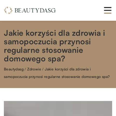
Jakie korzyści dla zdrowia i
samopoczucia przynosi
regularne stosowanie
domowego spa?
Beautydasg
/
Zdrowie
/
Jakie korzyści dla zdrowia i
samopoczucia przynosi regularne stosowanie domowego spa?