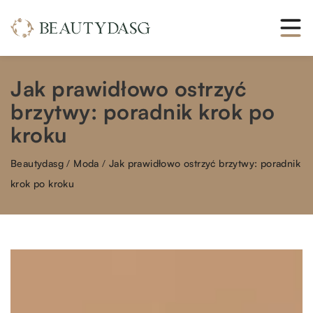
Jak prawidłowo ostrzyć
brzytwy: poradnik krok po
kroku
Beautydasg
/
Moda
/
Jak prawidłowo ostrzyć brzytwy: poradnik
krok po kroku