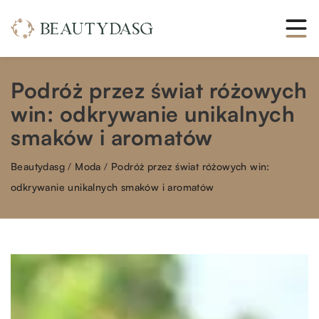
Podróż przez świat różowych
win: odkrywanie unikalnych
smaków i aromatów
Beautydasg
/
Moda
/
Podróż przez świat różowych win:
odkrywanie unikalnych smaków i aromatów