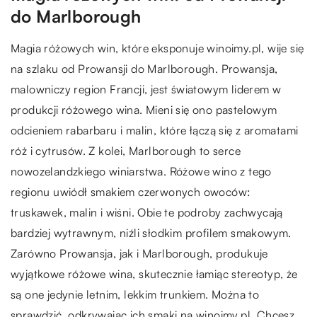
do Marlborough
Magia różowych win, które eksponuje winoimy.pl, wije się
na szlaku od Prowansji do Marlborough. Prowansja,
malowniczy region Francji, jest światowym liderem w
produkcji różowego wina. Mieni się ono pastelowym
odcieniem rabarbaru i malin, które łączą się z aromatami
róż i cytrusów. Z kolei, Marlborough to serce
nowozelandzkiego winiarstwa. Różowe wino z tego
regionu uwiódł smakiem czerwonych owoców:
truskawek, malin i wiśni. Obie te podroby zachwycają
bardziej wytrawnym, niźli słodkim profilem smakowym.
Zarówno Prowansja, jak i Marlborough, produkuje
wyjątkowe różowe wina, skutecznie łamiąc stereotyp, że
są one jedynie letnim, lekkim trunkiem. Można to
sprawdzić, odkrywając ich smaki na winoimy.pl. Chcesz