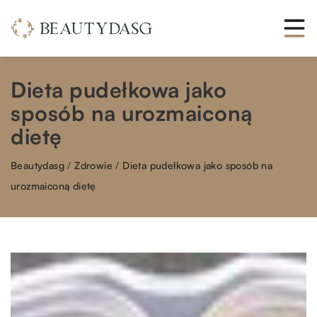
Dieta pudełkowa jako
sposób na urozmaiconą
dietę
Beautydasg
/
Zdrowie
/
Dieta pudełkowa jako sposób na
urozmaiconą dietę