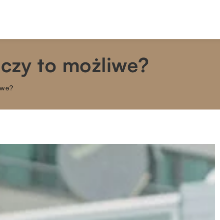
 czy to możliwe?
iwe?