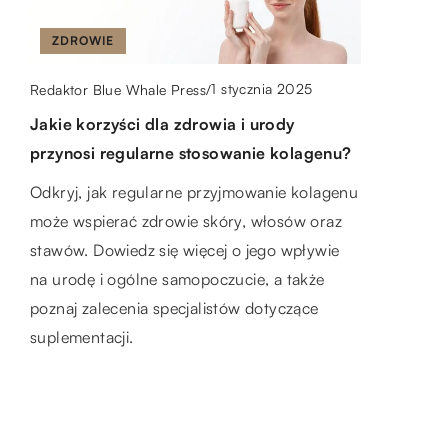
ZDROWIE
1 stycznia 2025
Redaktor Blue Whale Press
/
Jakie korzyści dla zdrowia i urody
DODATKI
MODA
MEDYCYNA
ZDROWIE
przynosi regularne stosowanie kolagenu?
6 stycznia 2024
6 czerwca 2026
Michalina Szuler
/
Redaktor Blue Whale Press
/
Odkryj, jak regularne przyjmowanie kolagenu
Jak prawidłowo dobrać bransoletkę do
Indywidualne podejście w terapii
może wspierać zdrowie skóry, włosów oraz
swojego stylu?
osteopatycznej dla najmłodszych
stawów. Dowiedz się więcej o jego wpływie
na urodę i ogólne samopoczucie, a także
Odkryj tajemnice idealnego doboru
Poznaj korzyści terapii osteopatycznej dla
poznaj zalecenia specjalistów dotyczące
bransoletki do swojego stylu. Poznaj
dzieci i dowiedz się, jak indywidualne
suplementacji.
unikatowe wskazówki, które pomogą Ci
podejście może wspierać rozwój
podkreślić swój charakter i osobowość
najmłodszych. Zobacz, na co zwrócić uwagę
poprzez dodatki.
wybierając osteopatę dla Twojego dziecka.