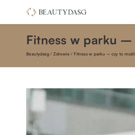
Fitness w parku –
Beautydasg
/
Zdrowie
/
Fitness w parku – czy to możl