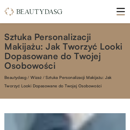
Sztuka Personalizacji
Makijażu: Jak Tworzyć Looki
Dopasowane do Twojej
Osobowości
Beautydasg
/
Wizaż
/
Sztuka Personalizacji Makijażu: Jak
Tworzyć Looki Dopasowane do Twojej Osobowości