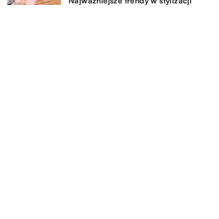
Najważniejsze trendy w stylizacji
paznokci na nadchodzący sezon
4 kwietnia 2023
Jak łatwo i skutecznie dezynfekować
drobne narzędzia?
1 kwietnia 2025
Czy makijaż może poprawić naszą
samoocenę?
DODAJ KOMENTARZ