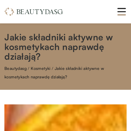
Jakie składniki aktywne w
kosmetykach naprawdę
działają?
Beautydasg
/
Kosmetyki
/
Jakie składniki aktywne w
kosmetykach naprawdę działają?