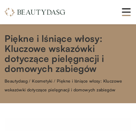
Piękne i lśniące włosy:
Kluczowe wskazówki
dotyczące pielęgnacji i
domowych zabiegów
Beautydasg
/
Kosmetyki
/
Piękne i lśniące włosy: Kluczowe
wskazówki dotyczące pielęgnacji i domowych zabiegów