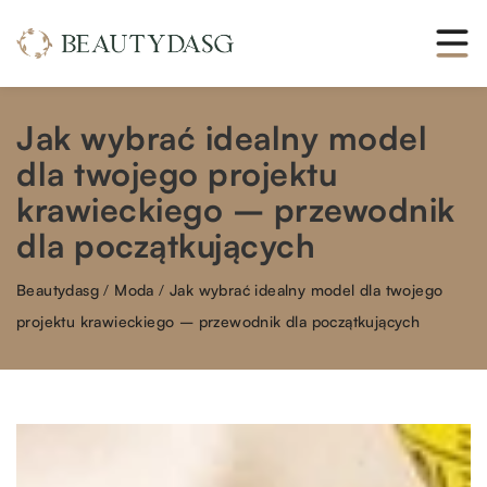
Jak wybrać idealny model
dla twojego projektu
krawieckiego – przewodnik
dla początkujących
Beautydasg
/
Moda
/
Jak wybrać idealny model dla twojego
projektu krawieckiego – przewodnik dla początkujących