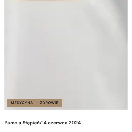
MEDYCYNA
ZDROWIE
/
Pamela Stępień
14 czerwca 2024