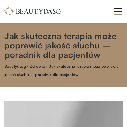
Jak skuteczna terapia może
poprawić jakość słuchu –
poradnik dla pacjentów
Beautydasg
/
Zdrowie
/
Jak skuteczna terapia może poprawić
jakość słuchu – poradnik dla pacjentów