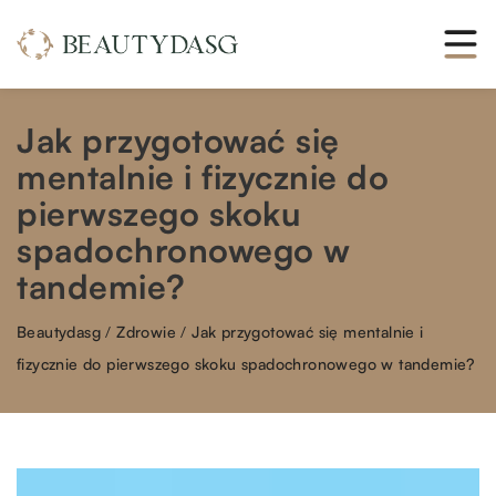
Jak przygotować się
mentalnie i fizycznie do
pierwszego skoku
spadochronowego w
tandemie?
Beautydasg
/
Zdrowie
/
Jak przygotować się mentalnie i
fizycznie do pierwszego skoku spadochronowego w tandemie?