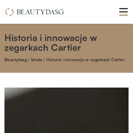
Historia i innowacje w
zegarkach Cartier
Beautydasg
/
Moda
/
Historia i innowacje w zegarkach Cartier