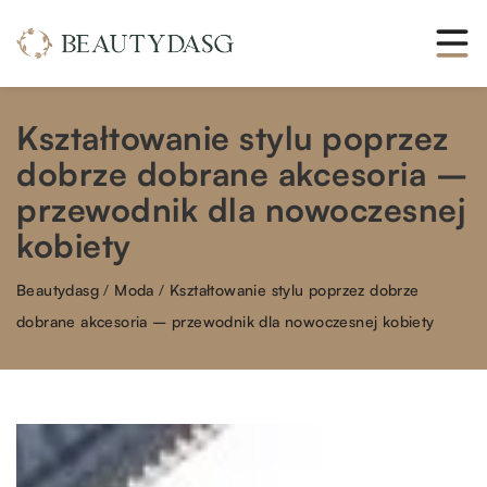
Kształtowanie stylu poprzez
dobrze dobrane akcesoria –
przewodnik dla nowoczesnej
kobiety
Beautydasg
/
Moda
/
Kształtowanie stylu poprzez dobrze
dobrane akcesoria – przewodnik dla nowoczesnej kobiety