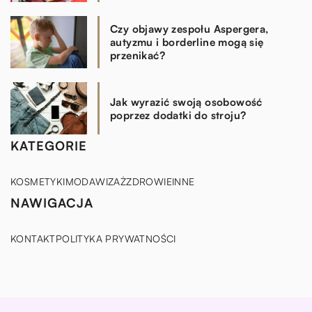
Czy objawy zespołu Aspergera,
autyzmu i borderline mogą się
przenikać?
Jak wyrazić swoją osobowość
poprzez dodatki do stroju?
KATEGORIE
KOSMETYKI
MODA
WIZAŻ
ZDROWIE
INNE
NAWIGACJA
KONTAKT
POLITYKA PRYWATNOŚCI