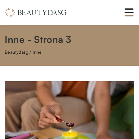
Inne - Strona 3
Beautydasg
/
Inne