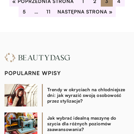
« POPRZEDNIA STRONA
1
2
3
4
5
…
11
NASTĘPNA STRONA »
POPULARNE WPISY
Trendy w okryciach na chłodniejsze
dni: jak wyrazić swoją osobowość
przez stylizacje?
Jak wybrać idealną maszynę do
szycia dla różnych poziomów
zaawansowania?