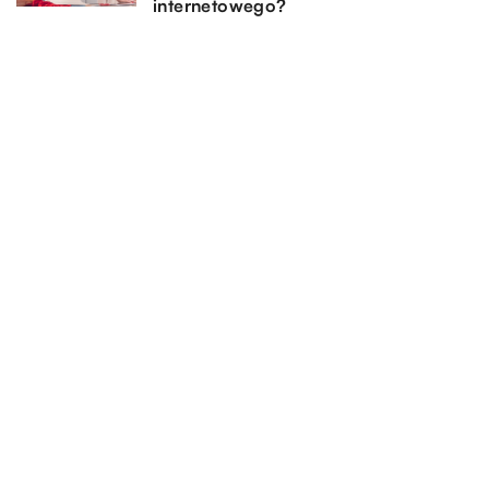
internetowego?
20 sierpnia 2025
Jak wybrać idealne spodnie na stok,
które zapewnią komfort i ochronę w
ekstremalnych warunkach?
DODAJ KOMENTARZ